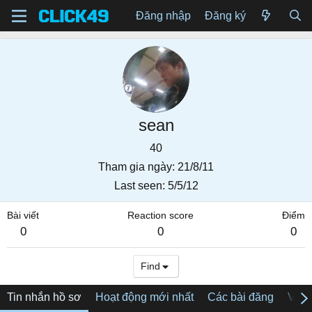
Đăng nhập
Đăng ký
sean
40
Tham gia ngày
21/8/11
Last seen
5/5/12
Bài viết
Reaction score
Điểm
0
0
0
Find
Tin nhắn hồ sơ
Hoạt động mới nhất
Các bài đăng
Về tô