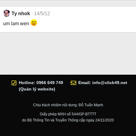
Ty nhok
14/5/12
um lam wen
Hotline: 0966 649 749
Email:
info@click49.net
(Quản lý website)
Chịu trách nhiệm nội dung: Đỗ Tuấn Mạnh
Giấy phép MXH số 544/GP-BTTTT
do Bộ Thông Tin và Truyền Thông cấp ngày 24/11/2020