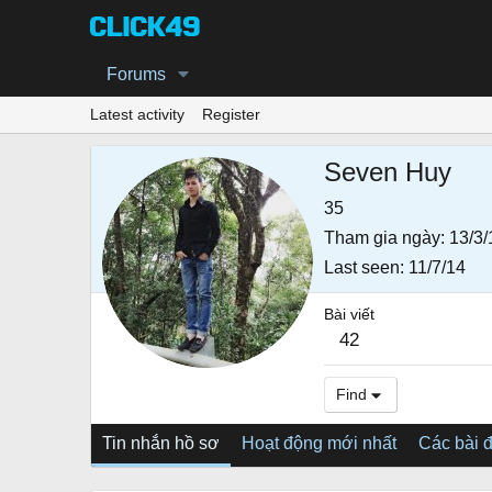
Forums
Latest activity
Register
Seven Huy
35
Tham gia ngày
13/3/
Last seen
11/7/14
Bài viết
42
Find
Tin nhắn hồ sơ
Hoạt động mới nhất
Các bài 