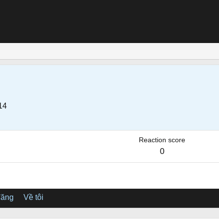
14
Reaction score
0
đăng
Về tôi