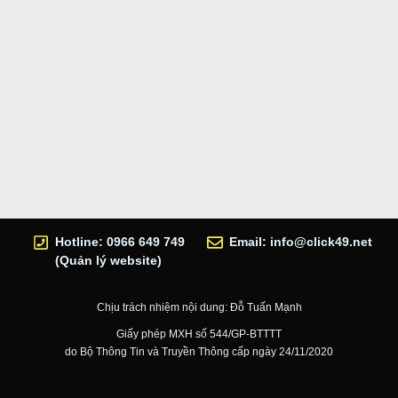
Hotline: 0966 649 749
Email:
info@click49.net
(Quản lý website)
Chịu trách nhiệm nội dung: Đỗ Tuấn Mạnh
Giấy phép MXH số 544/GP-BTTTT
do Bộ Thông Tin và Truyền Thông cấp ngày 24/11/2020