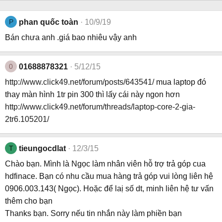
P
phan quốc toàn
10/9/19
Bán chưa anh .giá bao nhiêu vậy anh
0
01688878321
5/12/15
http://www.click49.net/forum/posts/643541/
mua laptop đó
thay màn hình 1tr pin 300 thì lấy cái này ngon hơn
http://www.click49.net/forum/threads/laptop-core-2-gia-
2tr6.105201/
T
tieungocdlat
12/3/15
Chào bạn. Mình là Ngọc làm nhân viên hỗ trợ trả góp cua
hdfinace. Bạn có nhu cầu mua hàng trả góp vui lòng liên hệ
0906.003.143( Ngọc). Hoặc để laị số dt, minh liên hệ tư vấn
thêm cho bạn
Thanks bạn. Sorry nếu tin nhắn này làm phiền bạn