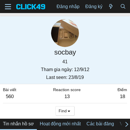
Đăng nhập
Đăng ký
socbay
41
Tham gia ngày
12/9/12
Last seen
23/8/19
Bài viết
Reaction score
Điểm
560
13
18
Find
Tin nhắn hồ sơ
Hoạt động mới nhất
Các bài đăng
Về tô