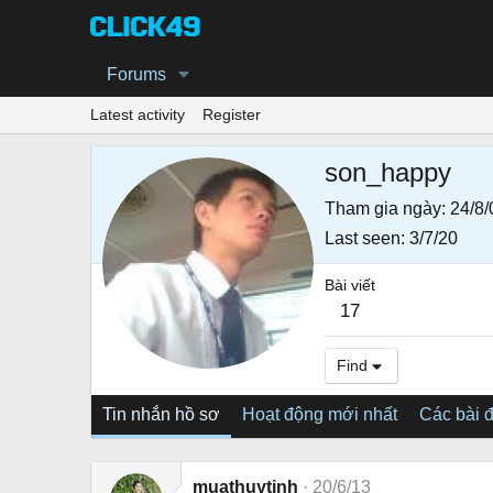
Forums
Latest activity
Register
son_happy
Tham gia ngày
24/8/
Last seen
3/7/20
Bài viết
17
Find
Tin nhắn hồ sơ
Hoạt động mới nhất
Các bài 
muathuytinh
20/6/13