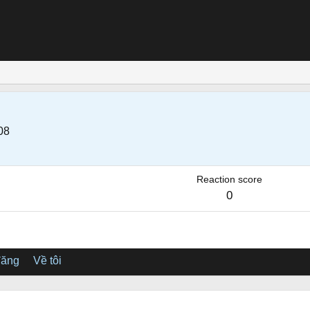
08
Reaction score
0
đăng
Về tôi