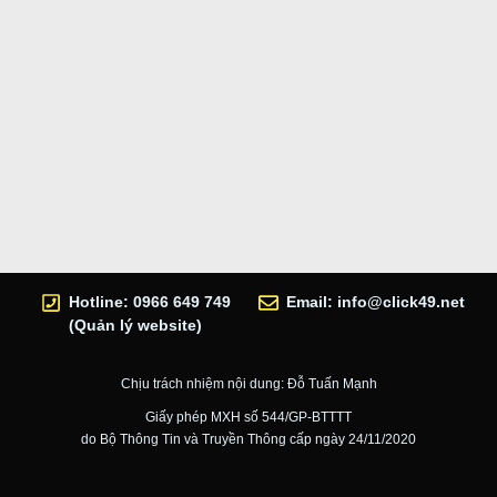
Hotline: 0966 649 749
Email:
info@click49.net
(Quản lý website)
Chịu trách nhiệm nội dung: Đỗ Tuấn Mạnh
Giấy phép MXH số 544/GP-BTTTT
do Bộ Thông Tin và Truyền Thông cấp ngày 24/11/2020