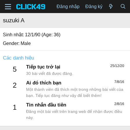
Đăng nhập
Đăng ký
suzuki A
Sinh nhật
12/1/90 (Age: 36)
Gender
Male
Các danh hiệu
25/12/20
Tiếp tục trở lại
5
30 bài viết đã được đăng.
7/8/16
Ai đó thích bạn
2
Một thành viên đã thích một trong những bài viết của
bạn. Tiếp tục đăng như vậy để biết thêm!
2/8/16
Tin nhắn đầu tiên
1
Đăng một bài viết trên trang web để nhận được điều
này.