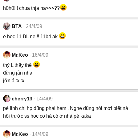
h0h0!!! chua thja ha>>>??
BTA
24/4/09
e hoc 11 BL ne!!! 11b4 ak
Mr.Keo
16/4/09
thỳ L thấy thế
đừng jận nha
jỡn á :x :x
cherry13
14/4/09
pé linh chị họ dũng phải hem . Nghe dũng nói mới biết nà .
hồi trước ss học cô hà có ở nhà pé kaka
Mr.Keo
14/4/09