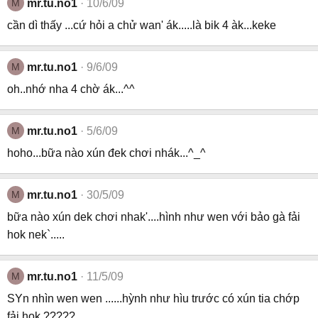
M
mr.tu.no1
10/6/09
cần dì thấy ...cứ hỏi a chử wan' ák.....là bik 4 àk...keke
M
mr.tu.no1
9/6/09
oh..nhớ nha 4 chờ ák...^^
M
mr.tu.no1
5/6/09
hoho...bữa nào xún đek chơi nhák...^_^
M
mr.tu.no1
30/5/09
bữa nào xún dek chơi nhak'....hình như wen với bảo gà fải
hok nek`.....
M
mr.tu.no1
11/5/09
SYn nhìn wen wen ......hỳnh như hìu trước có xún tia chớp
fải hok ?????.....