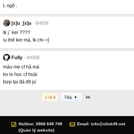
L ngố .
[x]u_[x]u
9/4/09
tk j` ker ????
iu thế ker mà, tk chi =]
Fully
4/4/09
máu me cf hả má
ko lo học cf hoài
bợp tai đá đít jo`
Last
1 of 4
Tiếp
Hotline: 0966 649 749
Email:
info@click49.net
(Quản lý website)