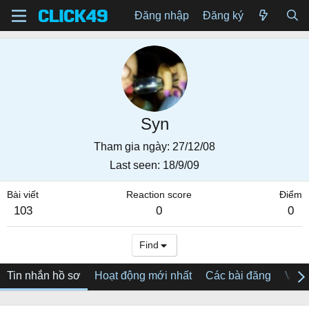
Đăng nhập
Đăng ký
Syn
Tham gia ngày
27/12/08
Last seen
18/9/09
Bài viết
Reaction score
Điểm
103
0
0
Find
Tin nhắn hồ sơ
Hoạt động mới nhất
Các bài đăng
Về tô