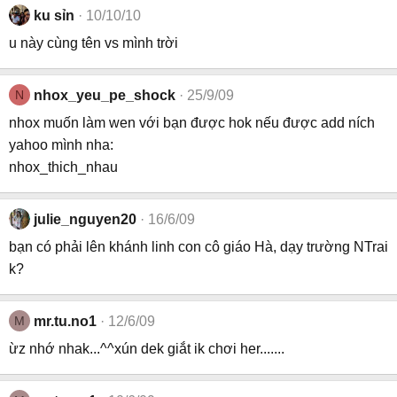
ku sỉn
10/10/10
u này cùng tên vs mình trời
N
nhox_yeu_pe_shock
25/9/09
nhox muốn làm wen với bạn được hok nếu được add ních
yahoo mình nha:
nhox_thich_nhau
julie_nguyen20
16/6/09
bạn có phải lên khánh linh con cô giáo Hà, dạy trường NTrai
k?
M
mr.tu.no1
12/6/09
ừz nhớ nhak...^^xún dek giắt ik chơi her.......