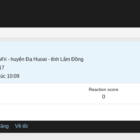
 M'ri - huyện Đạ Huoai - tỉnh Lâm Đồng
17
lúc 10:09
Reaction score
0
đăng
Về tôi