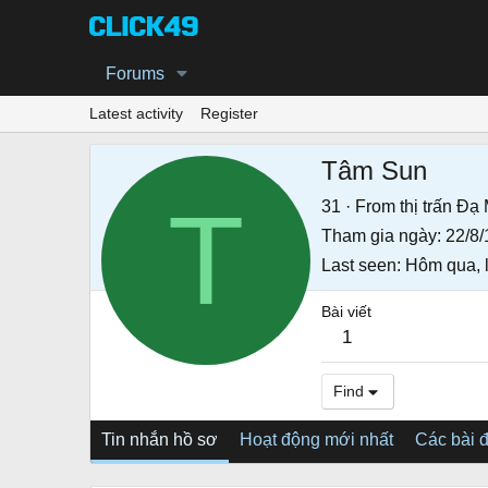
Forums
Latest activity
Register
Tâm Sun
T
31
·
From
thị trấn Đạ
Tham gia ngày
22/8/
Last seen
Hôm qua, 
Bài viết
1
Find
Tin nhắn hồ sơ
Hoạt động mới nhất
Các bài 