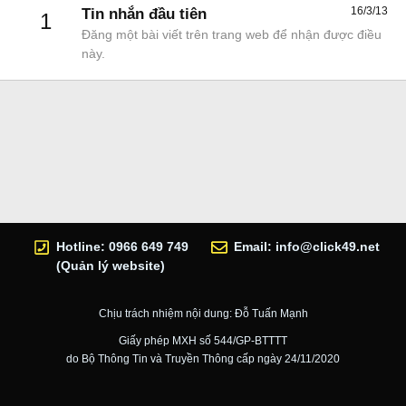
16/3/13
Tin nhắn đầu tiên
1
Đăng một bài viết trên trang web để nhận được điều
này.
Hotline: 0966 649 749
Email:
info@click49.net
(Quản lý website)
Chịu trách nhiệm nội dung: Đỗ Tuấn Mạnh
Giấy phép MXH số 544/GP-BTTTT
do Bộ Thông Tin và Truyền Thông cấp ngày 24/11/2020