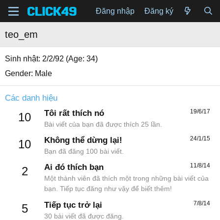
Đăng nhập
Đăng ký
teo_em
Sinh nhật
2/2/92 (Age: 34)
Gender
Male
Các danh hiệu
19/6/17
Tôi rất thích nó
10
Bài viết của bạn đã được thích 25 lần.
24/1/15
Không thể dừng lại!
10
Bạn đã đăng 100 bài viết.
11/8/14
Ai đó thích bạn
2
Một thành viên đã thích một trong những bài viết của
bạn. Tiếp tục đăng như vậy để biết thêm!
7/8/14
Tiếp tục trở lại
5
30 bài viết đã được đăng.