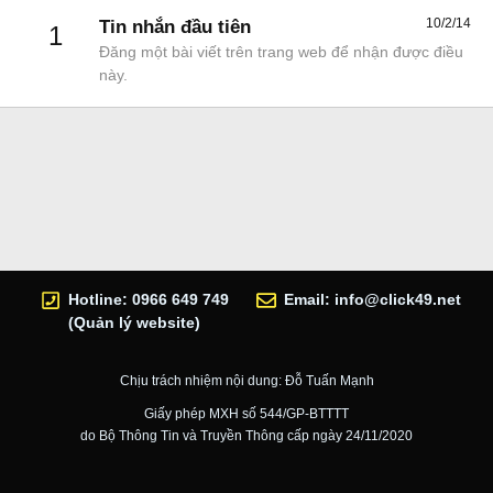
10/2/14
Tin nhắn đầu tiên
1
Đăng một bài viết trên trang web để nhận được điều
này.
Hotline: 0966 649 749
Email:
info@click49.net
(Quản lý website)
Chịu trách nhiệm nội dung: Đỗ Tuấn Mạnh
Giấy phép MXH số 544/GP-BTTTT
do Bộ Thông Tin và Truyền Thông cấp ngày 24/11/2020