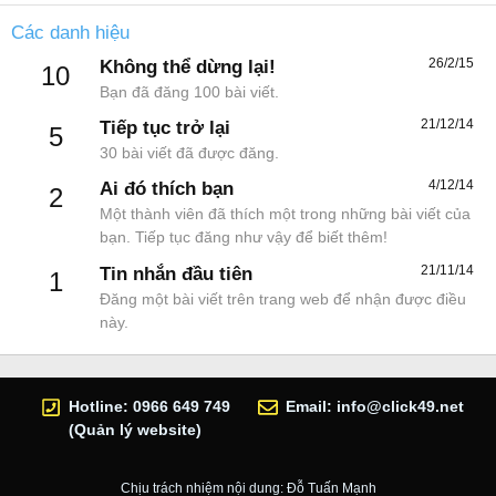
Các danh hiệu
26/2/15
Không thể dừng lại!
10
Bạn đã đăng 100 bài viết.
21/12/14
Tiếp tục trở lại
5
30 bài viết đã được đăng.
4/12/14
Ai đó thích bạn
2
Một thành viên đã thích một trong những bài viết của
bạn. Tiếp tục đăng như vậy để biết thêm!
21/11/14
Tin nhắn đầu tiên
1
Đăng một bài viết trên trang web để nhận được điều
này.
Hotline: 0966 649 749
Email:
info@click49.net
(Quản lý website)
Chịu trách nhiệm nội dung: Đỗ Tuấn Mạnh