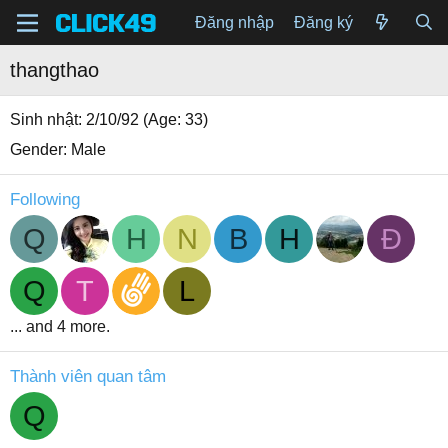
Đăng nhập
Đăng ký
thangthao
Sinh nhật
2/10/92 (Age: 33)
Gender
Male
Following
Q
H
N
B
H
Đ
Q
T
L
... and 4 more.
Thành viên quan tâm
Q