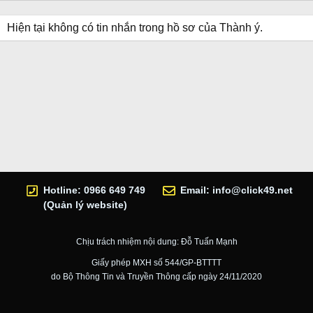
Hiện tại không có tin nhắn trong hồ sơ của Thành ý.
Hotline: 0966 649 749
Email:
info@click49.net
(Quản lý website)
Chịu trách nhiệm nội dung: Đỗ Tuấn Mạnh
Giấy phép MXH số 544/GP-BTTTT
do Bộ Thông Tin và Truyền Thông cấp ngày 24/11/2020