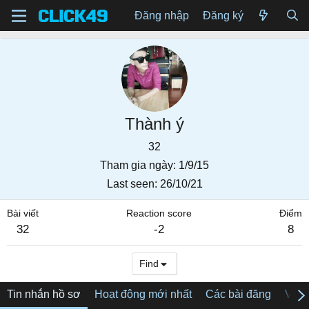
Đăng nhập
Đăng ký
Thành ý
32
Tham gia ngày
1/9/15
Last seen
26/10/21
Bài viết
Reaction score
Điểm
32
-2
8
Find
Tin nhắn hồ sơ
Hoạt động mới nhất
Các bài đăng
Về tô