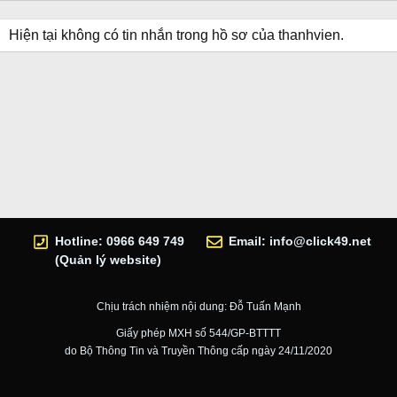
Hiện tại không có tin nhắn trong hồ sơ của thanhvien.
Hotline: 0966 649 749
Email:
info@click49.net
(Quản lý website)
Chịu trách nhiệm nội dung: Đỗ Tuấn Mạnh
Giấy phép MXH số 544/GP-BTTTT
do Bộ Thông Tin và Truyền Thông cấp ngày 24/11/2020