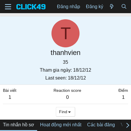
Đăng nhập
Đăng ký
T
thanhvien
35
Tham gia ngày
18/12/12
Last seen
18/12/12
Bài viết
Reaction score
Điểm
1
0
1
Find
Tin nhắn hồ sơ
Hoạt động mới nhất
Các bài đăng
Về tô