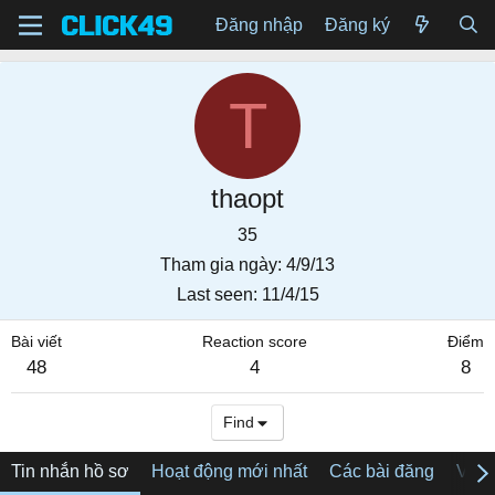
Đăng nhập
Đăng ký
T
thaopt
35
Tham gia ngày
4/9/13
Last seen
11/4/15
Bài viết
Reaction score
Điểm
48
4
8
Find
Tin nhắn hồ sơ
Hoạt động mới nhất
Các bài đăng
Về tô