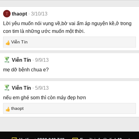
T
thaopt
3/10/13
Lời yêu muốn nói vụng về,bờ vai ấm áp nguyện kề,ở trong
con tim là những ước muốn một thời.
Viễn Tín
R
e
a
Viễn Tín
9/9/13
c
mẹ dỡ bệnh chua e?
t
i
o
Viễn Tín
5/9/13
n
s
nếu em ghé som thì còn máy đẹp hơn
:
thaopt
R
e
a
c
t