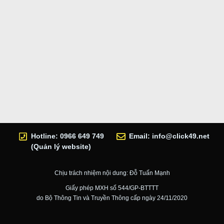
Hotline: 0966 649 749
Email:
info@click49.net
(Quản lý website)
Chịu trách nhiệm nội dung: Đỗ Tuấn Mạnh
Giấy phép MXH số 544/GP-BTTTT
do Bộ Thông Tin và Truyền Thông cấp ngày 24/11/2020