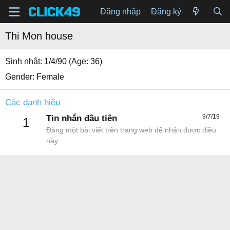
Đăng nhập
Đăng ký
Thi Mon house
Sinh nhật
1/4/90 (Age: 36)
Gender
Female
Các danh hiệu
9/7/19
Tin nhắn đầu tiên
1
Đăng một bài viết trên trang web để nhận được điều
này.