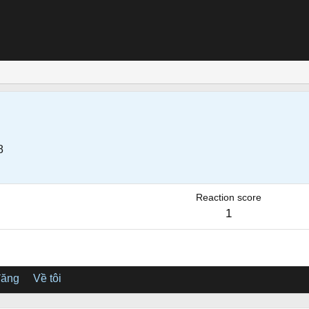
8
Reaction score
1
đăng
Về tôi