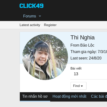
Forums
Latest activity
Register
Thi Nghia
From
Bảo Lộc
Tham gia ngày
7/3/1
Last seen
24/8/20
Bài viết
13
Find
Tin nhắn hồ sơ
Hoạt động mới nhất
Các bài 