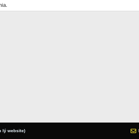
hia.
 lý website)