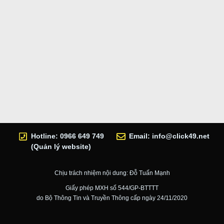
Hotline: 0966 649 749
Email:
info@click49.net
(Quản lý website)
Chịu trách nhiệm nội dung: Đỗ Tuấn Mạnh
Giấy phép MXH số 544/GP-BTTTT
do Bộ Thông Tin và Truyền Thông cấp ngày 24/11/2020