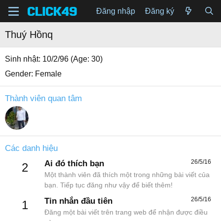
Đăng nhập
Đăng ký
Thuý Hồnq
Sinh nhật
10/2/96 (Age: 30)
Gender
Female
Thành viên quan tâm
Các danh hiệu
26/5/16
Ai đó thích bạn
2
Một thành viên đã thích một trong những bài viết của
bạn. Tiếp tục đăng như vậy để biết thêm!
26/5/16
Tin nhắn đầu tiên
1
Đăng một bài viết trên trang web để nhận được điều