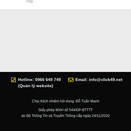
này.
Hotline: 0966 649 749
Email:
info@click49.net
(Quản lý website)
Chịu trách nhiệm nội dung: Đỗ Tuấn Mạnh
Giấy phép MXH số 544/GP-BTTTT
do Bộ Thông Tin và Truyền Thông cấp ngày 24/11/2020