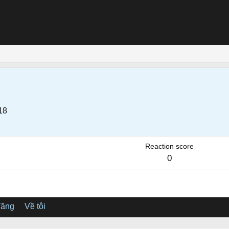
18
Reaction score
0
đăng
Về tôi