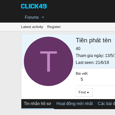
Forums
Latest activity
Register
Tiền phát tèn
T
40
Tham gia ngày
13/5/
Last seen
21/6/18
Bài viết
5
Find
Tin nhắn hồ sơ
Hoạt động mới nhất
Các bài 