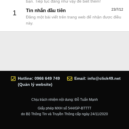
bạn. Tiếp tục đăng như vậy để biết thêm!
23/7/12
Tin nhắn đầu tiên
1
Đăng một bài viết trên trang web để nhận được điều
này.
Hotline: 0966 649 749
Email:
info@click49.net
(Quản lý website)
Chịu trách nhiệm nội dung: Đỗ Tuấn Mạnh
Giấy phép MXH số 544/GP-BTTTT
do Bộ Thông Tin và Truyền Thông cấp ngày 24/11/2020