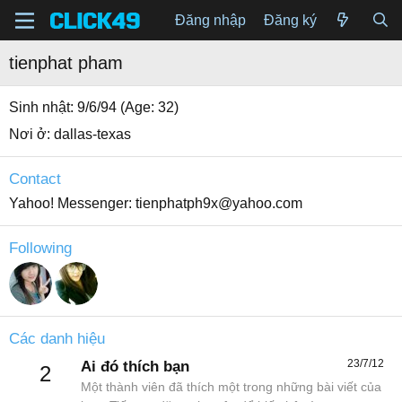
Đăng nhập
Đăng ký
tienphat pham
Sinh nhật
9/6/94 (Age: 32)
Nơi ở
dallas-texas
Contact
Yahoo! Messenger
tienphatph9x@yahoo.com
Following
Các danh hiệu
23/7/12
Ai đó thích bạn
2
Một thành viên đã thích một trong những bài viết của