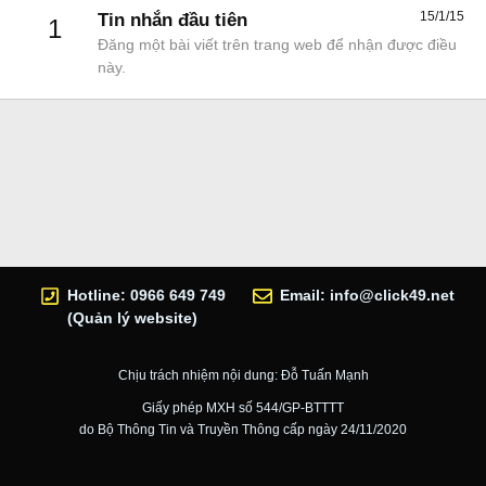
15/1/15
Tin nhắn đầu tiên
1
Đăng một bài viết trên trang web để nhận được điều
này.
Hotline: 0966 649 749
Email:
info@click49.net
(Quản lý website)
Chịu trách nhiệm nội dung: Đỗ Tuấn Mạnh
Giấy phép MXH số 544/GP-BTTTT
do Bộ Thông Tin và Truyền Thông cấp ngày 24/11/2020