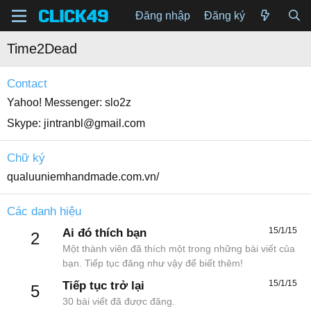
Đăng nhập
Đăng ký
Time2Dead
Contact
Yahoo! Messenger
slo2z
Skype
jintranbl@gmail.com
Chữ ký
qualuuniemhandmade.com.vn/
Các danh hiệu
15/1/15
Ai đó thích bạn
2
Một thành viên đã thích một trong những bài viết của
bạn. Tiếp tục đăng như vậy để biết thêm!
15/1/15
Tiếp tục trở lại
5
30 bài viết đã được đăng.