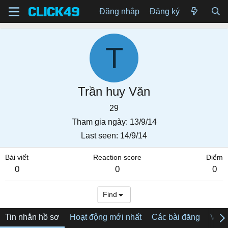
Đăng nhập
Đăng ký
T
Trần huy Văn
29
Tham gia ngày
13/9/14
Last seen
14/9/14
Bài viết
Reaction score
Điểm
0
0
0
Find
Tin nhắn hồ sơ
Hoạt động mới nhất
Các bài đăng
Về tô