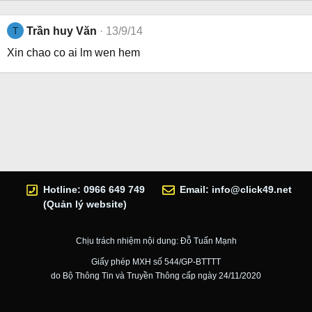
T
Trần huy Văn
13/9/14
Xin chao co ai lm wen hem
Hotline: 0966 649 749
Email:
info@click49.net
(Quản lý website)
Chịu trách nhiệm nội dung: Đỗ Tuấn Mạnh
Giấy phép MXH số 544/GP-BTTTT
do Bộ Thông Tin và Truyền Thông cấp ngày 24/11/2020