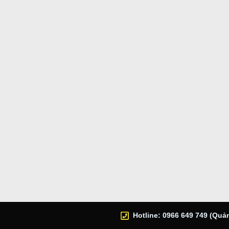
Hotline: 0966 649 749 (Quản