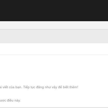
i viết của bạn. Tiếp tục đăng như vậy để biết thêm!
được điều này.