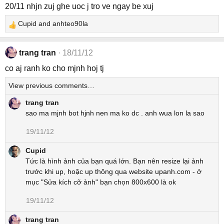
20/11 nhjn zuj ghe uoc j tro ve ngay be xuj
Cupid
and
anhteo90la
R
e
a
trang tran
18/11/12
c
co aj ranh ko cho mjnh hoj tj
t
i
View previous comments…
o
n
trang tran
s
sao ma mjnh bot hjnh nen ma ko dc . anh wua lon la sao
:
19/11/12
Cupid
Tức là hình ảnh của bạn quá lớn. Bạn nên resize lại ảnh
trước khi up, hoặc up thông qua website upanh.com - ở
mục "Sửa kích cỡ ảnh" bạn chọn 800x600 là ok
19/11/12
trang tran