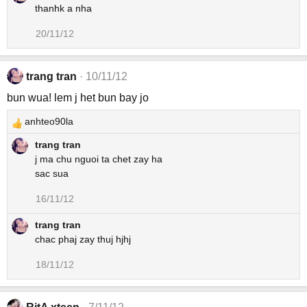
thanhk a nha
20/11/12
trang tran
10/11/12
bun wua! lem j het bun bay jo
anhteo90la
R
e
trang tran
a
j ma chu nguoi ta chet zay ha
c
sac sua
t
16/11/12
i
o
trang tran
n
chac phaj zay thuj hjhj
s
:
18/11/12