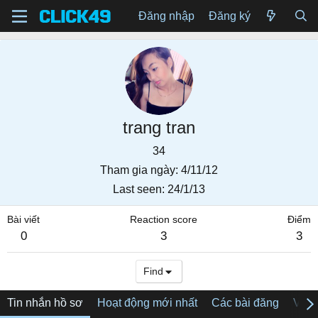
Đăng nhập
Đăng ký
trang tran
34
Tham gia ngày
4/11/12
Last seen
24/1/13
Bài viết
Reaction score
Điểm
0
3
3
Find
Tin nhắn hồ sơ
Hoạt động mới nhất
Các bài đăng
Về tô