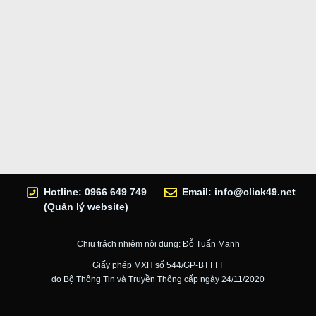
Hotline: 0966 649 749
Email:
info@click49.net
(Quản lý website)
Chịu trách nhiệm nội dung: Đỗ Tuấn Mạnh
Giấy phép MXH số 544/GP-BTTTT
do Bộ Thông Tin và Truyền Thông cấp ngày 24/11/2020