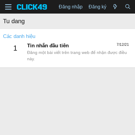
Đăng nhập
Đăng ký
Tu dang
Các danh hiệu
7/12/21
Tin nhắn đầu tiên
1
Đăng một bài viết trên trang web để nhận được điều
này.