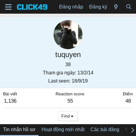
Đăng nhập
Đăng ký
tuquyen
38
Tham gia ngày
13/2/14
Last seen
18/9/19
Bài viết
Reaction score
Điểm
1,136
55
48
Find
Tin nhắn hồ sơ
Hoạt động mới nhất
Các bài đăng
Về tô