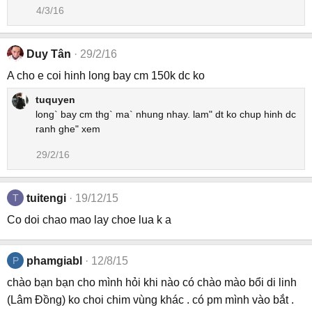
4/3/16
Duy Tân
29/2/16
A cho e coi hinh long bay cm 150k dc ko
tuquyen
long` bay cm thg` ma` nhung nhay. lam" dt ko chup hinh dc
ranh ghe" xem
29/2/16
T
tuitengi
19/12/15
Co doi chao mao lay choe lua k a
P
phamgiabl
12/8/15
chào bạn bạn cho mình hỏi khi nào có chào mào bổi di linh
(Lâm Đồng) ko choi chim vùng khác . có pm mình vào bắt .