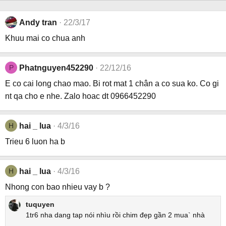
Andy tran
22/3/17
Khuu mai co chua anh
P
Phatnguyen452290
22/12/16
E co cai long chao mao. Bi rot mat 1 chân a co sua ko. Co gi
nt qa cho e nhe. Zalo hoac dt 0966452290
H
hai _ lua
4/3/16
Trieu 6 luon ha b
H
hai _ lua
4/3/16
Nhong con bao nhieu vay b ?
tuquyen
1tr6 nha dang tap nói nhìu rồi chim đẹp gần 2 mua` nhà