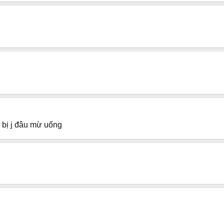
 bị j đâu mừ uống