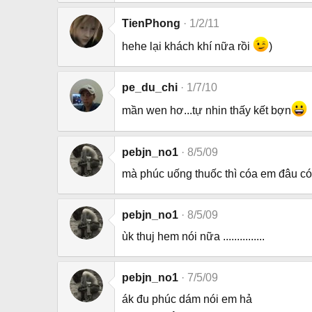
TienPhong
1/2/11
hehe lại khách khí nữa rồi
)
pe_du_chi
1/7/10
mần wen hơ...tự nhin thấy kết bợn
pebjn_no1
8/5/09
mà phúc uống thuốc thì cóa em đâu có
pebjn_no1
8/5/09
ùk thuj hem nói nữa ...............
pebjn_no1
7/5/09
ák đu phúc dám nói em hả