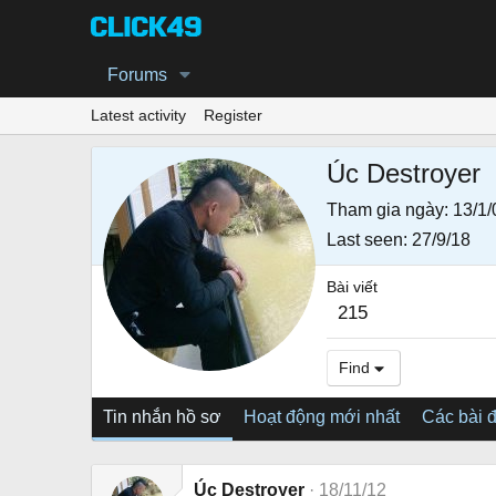
Forums
Latest activity
Register
Úc Destroyer
Tham gia ngày
13/1/
Last seen
27/9/18
Bài viết
215
Find
Tin nhắn hồ sơ
Hoạt động mới nhất
Các bài 
Úc Destroyer
18/11/12