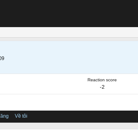
09
Reaction score
-2
đăng
Về tôi