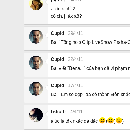
a kiu e hỬ?
có ch. j` ák a3?
Cupid
29/4/11
Bài "Tổng hợp Clip LiveShow Praha-C
Cupid
22/4/11
Bài viết "Bena..." của bạn đã vi phạm
Cupid
17/4/11
Bài "Em so đẹp" đã có thành viên khác
I shu I
14/4/11
a úc là tốk nkấc qả đấc
)
)
)