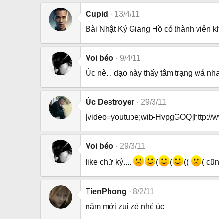
Cupid
13/4/11
Bài Nhật Ký Giang Hồ có thành viên kh
Voi béo
9/4/11
Úc nè... dạo này thấy tâm trạng wá nh
Úc Destroyer
29/3/11
[video=youtube;wib-HvpgGOQ]
http:/
Voi béo
29/3/11
like chữ ký....
(
(
((
( cũ
TienPhong
8/2/11
năm mới zui zẻ nhé úc