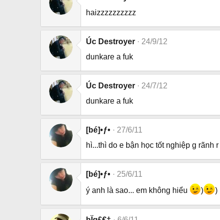
haizzzzzzzzzz
Úc Destroyer
24/9/12
dunkare a fuk
Úc Destroyer
24/7/12
dunkare a fuk
[bé]•ƒ•
27/6/11
hì...thì do e bận học tốt nghiệp g rãnh r
[bé]•ƒ•
25/6/11
ý anh là sao... em không hiểu
)
)
þÏg£€†
6/6/11