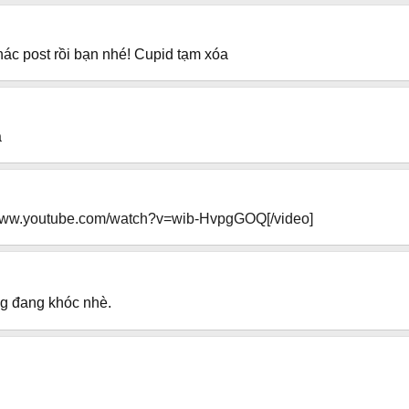
ác post rồi bạn nhé! Cupid tạm xóa
a
/www.youtube.com/watch?v=wib-HvpgGOQ[/video]
ng đang khóc nhè.