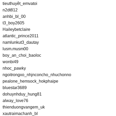
tieuthuyêt_emvatoi
n2dt812
anhbi_bl_00
t3_boy2605
Haileybetclaire
atlantic_prince2011
namlunkut3_dautay
lusm.musm00
boy_an_choi_baoloc
wonbi49
nhoc_pawky
ngoitrongxo_nhjnconcho_nhuchonno
pealone_hemsock_hokphaipe
bluestar3689
dohuynhduy_hung81
alway_love76
thienduongvangem_uk
xautraimachanh_bl