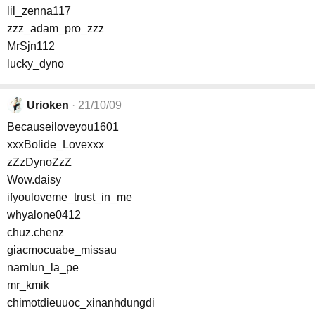
lil_zenna117
zzz_adam_pro_zzz
MrSjn112
lucky_dyno
Urioken
21/10/09
Becauseiloveyou1601
xxxBolide_Lovexxx
zZzDynoZzZ
Wow.daisy
ifyouloveme_trust_in_me
whyalone0412
chuz.chenz
giacmocuabe_missau
namlun_la_pe
mr_kmik
chimotdieuuoc_xinanhdungdi