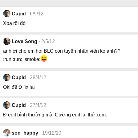
Cupid
6/5/12
Xóa rồi đó
Love Song
2/5/12
anh ơi cho em hỏi BLC còn tuyền nhân viên ko anh??
:run::run: :smoke:
Cupid
28/4/12
Ok! để Đ fix lại
Cupid
27/4/12
Đ edit bình thường mà, Cường edit lại thử xem.
son_happy
19/12/10