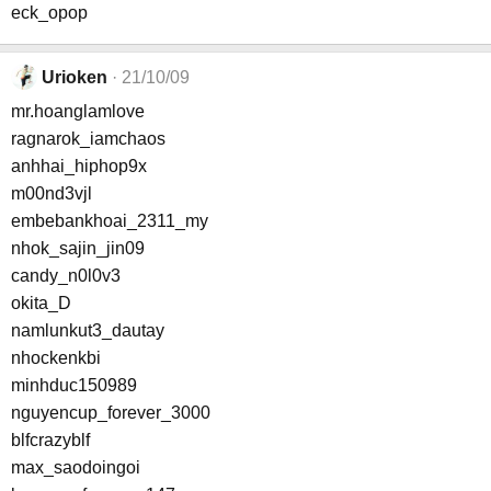
eck_opop
Urioken
21/10/09
mr.hoanglamlove
ragnarok_iamchaos
anhhai_hiphop9x
m00nd3vjl
embebankhoai_2311_my
nhok_sajin_jin09
candy_n0l0v3
okita_D
namlunkut3_dautay
nhockenkbi
minhduc150989
nguyencup_forever_3000
blfcrazyblf
max_saodoingoi