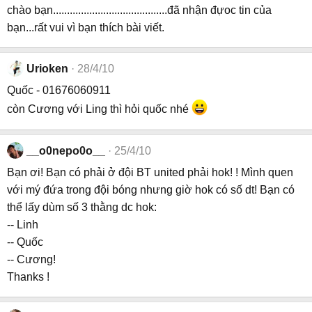
chào bạn.........................................đã nhận đựoc tin của
bạn...rất vui vì bạn thích bài viết.
Urioken
28/4/10
Quốc - 01676060911
còn Cương với Ling thì hỏi quốc nhé
__o0nepo0o__
25/4/10
Bạn ơi! Bạn có phải ở đội BT united phải hok! ! Mình quen
với mý đứa trong đội bóng nhưng giờ hok có số dt! Bạn có
thể lấy dùm số 3 thằng dc hok:
-- Linh
-- Quốc
-- Cương!
Thanks !