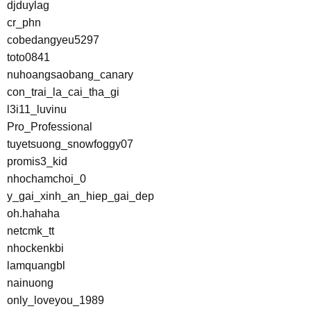
djduylag
cr_phn
cobedangyeu5297
toto0841
nuhoangsaobang_canary
con_trai_la_cai_tha_gi
l3i11_luvinu
Pro_Professional
tuyetsuong_snowfoggy07
promis3_kid
nhochamchoi_0
y_gai_xinh_an_hiep_gai_dep
oh.hahaha
netcmk_tt
nhockenkbi
lamquangbl
nainuong
only_loveyou_1989