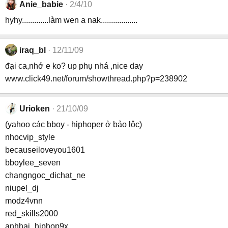
Anie_babie
2/4/10
hyhy.............làm wen a nak..................
iraq_bl
12/11/09
đại ca,nhớ e ko? up phụ nhá ,nice day
www.click49.net/forum/showthread.php?p=238902
Urioken
21/10/09
(yahoo các bboy - hiphoper ở bảo lộc)
nhocvip_style
becauseiloveyou1601
bboylee_seven
changngoc_dichat_ne
niupel_dj
modz4vnn
red_skills2000
anhhai_hiphop9x