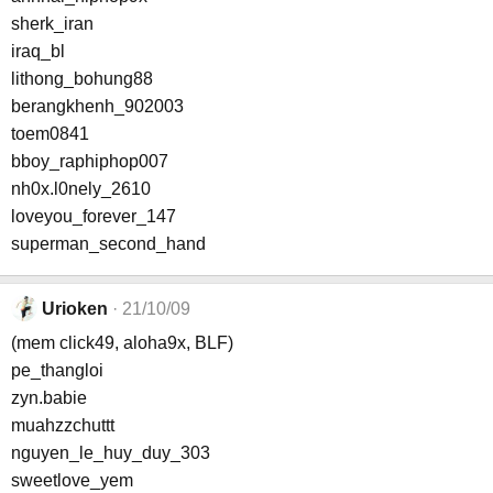
sherk_iran
iraq_bl
lithong_bohung88
berangkhenh_902003
toem0841
bboy_raphiphop007
nh0x.l0nely_2610
loveyou_forever_147
superman_second_hand
Urioken
21/10/09
(mem click49, aloha9x, BLF)
pe_thangloi
zyn.babie
muahzzchuttt
nguyen_le_huy_duy_303
sweetlove_yem