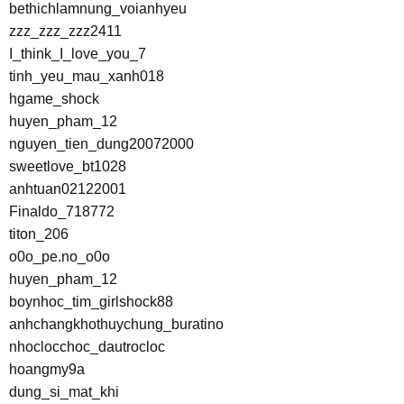
bethichlamnung_voianhyeu
zzz_zzz_zzz2411
I_think_I_love_you_7
tinh_yeu_mau_xanh018
hgame_shock
huyen_pham_12
nguyen_tien_dung20072000
sweetlove_bt1028
anhtuan02122001
Finaldo_718772
titon_206
o0o_pe.no_o0o
huyen_pham_12
boynhoc_tim_girlshock88
anhchangkhothuychung_buratino
nhoclocchoc_dautrocloc
hoangmy9a
dung_si_mat_khi