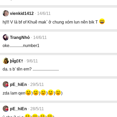
vienkid1412
14/6/11
hj!!! V là bf of Khuê mak` ở chung xóm lun nên bik T
TrangNhỏ
14/6/11
oke.............number1
þÏg£€†
9/6/11
dạ. s b' tên em? .........................
pE_hiEn
29/5/11
zda lam qen
)
)
)
)
)
pE_hiEn
28/5/11