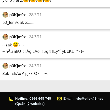
ý cho ? ai z.
)
)
)
)
p3Kjm9x
28/5/11
p3_len9x ạk :x..................
p3Kjm9x
24/5/11
~ zạk
) !~
~ hẦu nhƯ tHÁg LÀo Hứg tHEy^` yk xKE :"> !~
p3Kjm9x
24/5/11
Zạk - skAo A pjkz' Ợk :| !~....
Hotline: 0966 649 749
Email:
info@click49.net
(Quản lý website)