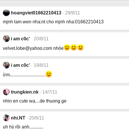
hoangviet01662210413
29/9/11
mjnh lam wen nha:nt cho mjnh nha:01662210413
i am c0c'
20/8/11
velvet.lobe@yahoo.com
nhóe
i am c0c'
19/8/11
ừm...............................
trungkien.nk
14/7/11
nhin en cute wa....de thuong ge
nhi.NT
20/6/11
uh hỳ rồi anh............