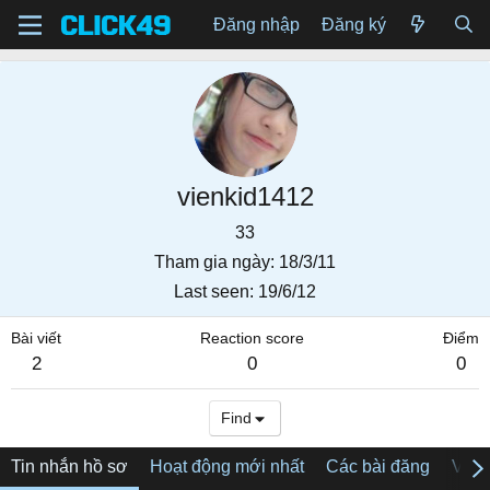
Đăng nhập
Đăng ký
vienkid1412
33
Tham gia ngày
18/3/11
Last seen
19/6/12
Bài viết
Reaction score
Điểm
2
0
0
Find
Tin nhắn hồ sơ
Hoạt động mới nhất
Các bài đăng
Về tô