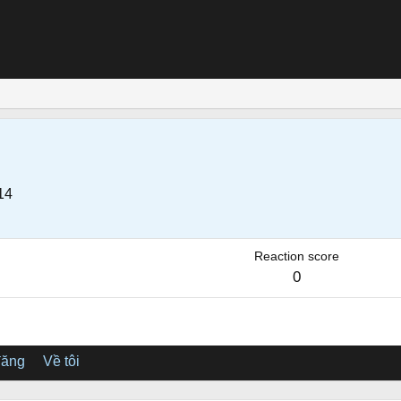
14
Reaction score
0
đăng
Về tôi