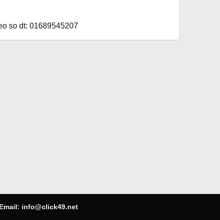
heo so dt: 01689545207
Email:
info@click49.net