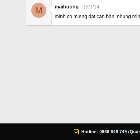
maihuong
15/3/14
M
minh co mieng dat can ban, nhung minh
Hotline: 0966 649 749 (Quản