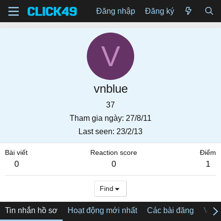
Đăng nhập
Đăng ký
V
vnblue
37
Tham gia ngày
27/8/11
Last seen
23/2/13
Bài viết
Reaction score
Điểm
0
0
1
Find
Tin nhắn hồ sơ
Hoạt động mới nhất
Các bài đăng
Về tô