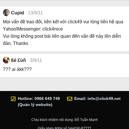
Cupid
13/9/11
Mọi vấn đề trao đổi, liên kết với click49 vui lòng liên hệ qua
Yahoo!Messenger: click4nice
Vui lòng không post bài liên quan đến vấn đề này lên diễn
đàn. Thanks
ßé £ùñ
3/9/11
??? ai ákk???
Hotline: 0966 649 749
Email:
info@click49.net
(Quản lý website)
Chịu trách nhiệm nội dung: Đỗ Tuấn Mạnh
Giấy phép MXH số 544/GP-BTTTT