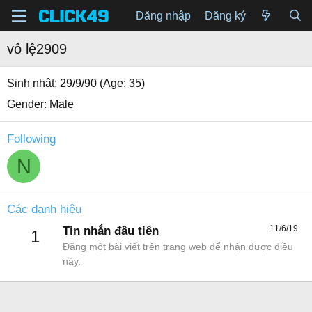
Đăng nhập
Đăng ký
vô lệ2909
Sinh nhật
29/9/90 (Age: 35)
Gender
Male
Following
N
Các danh hiệu
11/6/19
Tin nhắn đầu tiên
1
Đăng một bài viết trên trang web để nhận được điều
này.