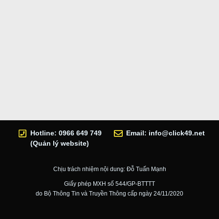
Hotline: 0966 649 749
Email:
info@click49.net
(Quản lý website)
Chịu trách nhiệm nội dung: Đỗ Tuấn Mạnh
Giấy phép MXH số 544/GP-BTTTT
do Bộ Thông Tin và Truyền Thông cấp ngày 24/11/2020