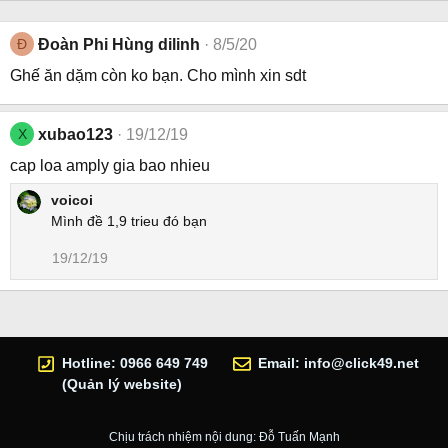
Đ
Đoàn Phi Hùng dilinh
8/5/20
Ghế ăn dặm còn ko bạn. Cho mình xin sdt
X
xubao123
19/12/19
cap loa amply gia bao nhieu
voicoi
Mình đề 1,9 trieu đó bạn
19/12/19
Hotline: 0966 649 749
Email:
info@click49.net
(Quản lý website)
Chịu trách nhiệm nội dung: Đỗ Tuấn Mạnh