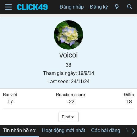
Đăng nhập
Đăng ký
voicoi
38
Tham gia ngày
19/9/14
Last seen
24/11/24
Bài viết
Reaction score
Điểm
17
-22
18
Find
Tin nhắn hồ sơ
Hoạt động mới nhất
Các bài đăng
Về tô