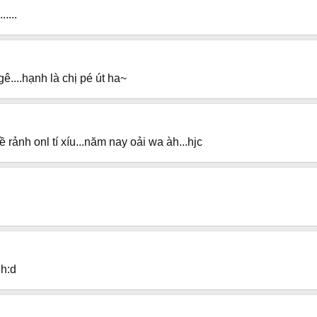
.....
ê....hạnh là chị pé út ha~
ề rảnh onl tí xíu...năm nay oải wa àh...hjc
nh:d