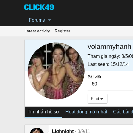
Forums
Latest activity
Register
volammyhanh
Tham gia ngày
3/5/0
Last seen
15/12/14
Bài viết
60
Find
Tin nhắn hồ sơ
Hoạt động mới nhất
Các bài 
Lighnight
3/9/11