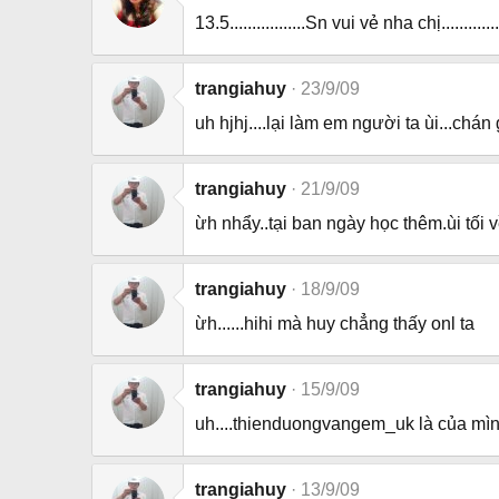
13.5.................Sn vui vẻ nha chị..............
trangiahuy
23/9/09
uh hjhj....lại làm em người ta ùi...chán g
trangiahuy
21/9/09
ừh nhẩy..tại ban ngày học thêm.ùi tối v
trangiahuy
18/9/09
ừh......hihi mà huy chẳng thấy onl ta
trangiahuy
15/9/09
uh....thienduongvangem_uk là của mì
trangiahuy
13/9/09