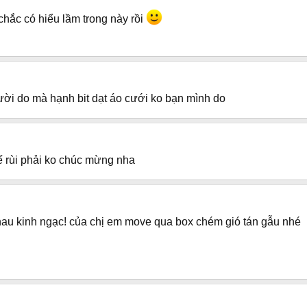
chắc có hiểu lầm trong này rồi
gười do mà hạnh bit dạt áo cưới ko bạn mình do
 kế rùi phải ko chúc mừng nha
nhau kinh ngạc! của chị em move qua box chém gió tán gẫu nhé