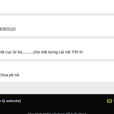
06363110
mik cục lơ kà...........cho mik kưng cái nik Y!H ih
 choa pé nà
 lý website)