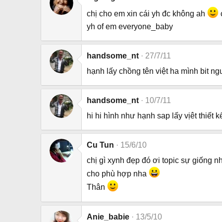
chị cho em xin cái yh đc không ah
yh of em everyone_baby
handsome_nt
27/7/11
hạnh lấy chồng tên việt ha mình bit n
handsome_nt
10/7/11
hi hi hình như hạnh sap lấy vịêt thiết
Cu Tun
15/6/10
chị gì xynh đẹp đó ơi topic sự giống 
cho phù hợp nha
Thân
Anie_babie
13/5/10