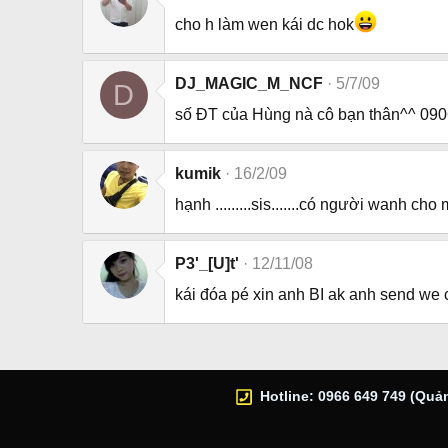
cho h làm wen kái dc hok
DJ_MAGIC_M_NCF
5/7/09
D
số ĐT của Hùng nà cô bạn thân^^ 09
kumik
16/2/09
hạnh .........sis.......có người wanh cho 
P3'_[U]t'
12/11/08
kái đóa pé xin anh BI ak anh send we
Hotline: 0966 649 749 (Quản