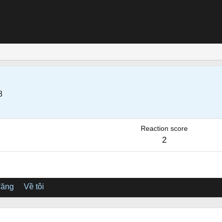
8
Reaction score
2
đăng
Về tôi