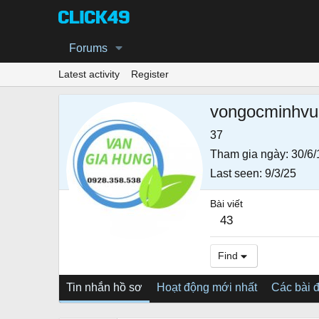
Forums
Latest activity
Register
vongocminhvu
37
Tham gia ngày
30/6/
Last seen
9/3/25
Bài viết
43
Find
Tin nhắn hồ sơ
Hoạt động mới nhất
Các bài 