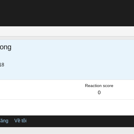
ong
18
Reaction score
0
đăng
Về tôi