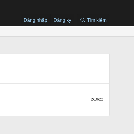
Đăng nhập
Đăng ký
Tìm kiếm
2/10/22