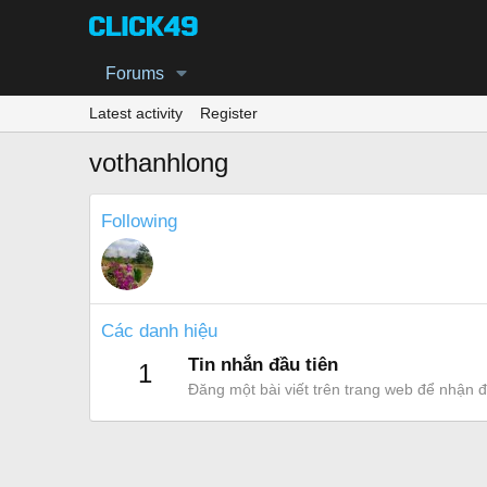
Forums
Latest activity
Register
vothanhlong
Following
Các danh hiệu
Tin nhắn đầu tiên
1
Đăng một bài viết trên trang web để nhận 