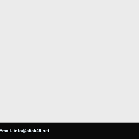
Email:
info@click49.net