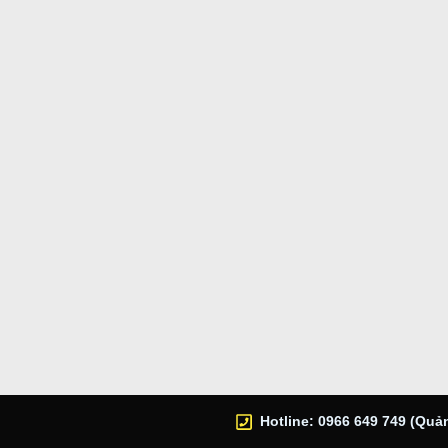
Hotline: 0966 649 749 (Quản