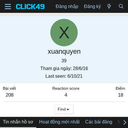
Đăng nhập
Đăng ký
X
xuanquyen
39
Tham gia ngày
28/6/16
Last seen
6/10/21
Bài viết
Reaction score
Điểm
208
4
18
Find
Tin nhắn hồ sơ
Hoạt động mới nhất
Các bài đăng
Về tô