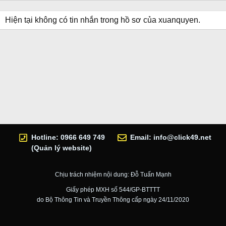
Hiện tại không có tin nhắn trong hồ sơ của xuanquyen.
Hotline: 0966 649 749
Email:
info@click49.net
(Quản lý website)
Chịu trách nhiệm nội dung: Đỗ Tuấn Mạnh
Giấy phép MXH số 544/GP-BTTTT
do Bộ Thông Tin và Truyền Thông cấp ngày 24/11/2020