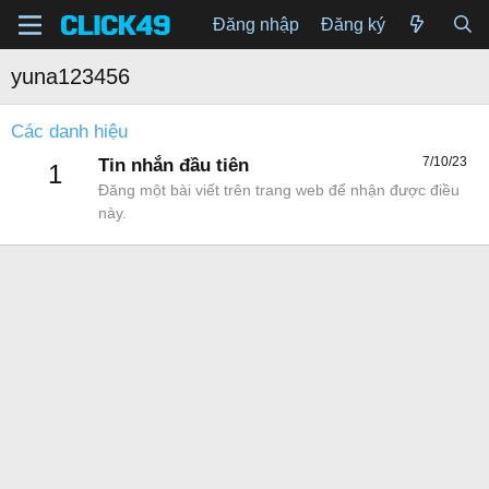
Đăng nhập
Đăng ký
yuna123456
Các danh hiệu
7/10/23
Tin nhắn đầu tiên
1
Đăng một bài viết trên trang web để nhận được điều
này.