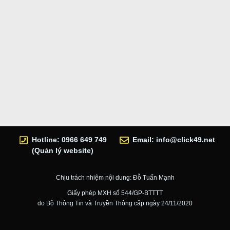
Hotline: 0966 649 749
Email:
info@click49.net
(Quản lý website)
Chịu trách nhiệm nội dung: Đỗ Tuấn Mạnh
Giấy phép MXH số 544/GP-BTTTT
do Bộ Thông Tin và Truyền Thông cấp ngày 24/11/2020