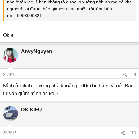
nhà ở tân lạc, 1 bên không tô được vì vướng nàh nhưng có khe
người đi lại được. báo giá xem bao nhiêu rồi làm luôn
nè....0903000821
Ok a
AnvyNguyen
29/8/15
#9
Mình ở dilinh .Tường nhà khoảng 100m bị thấm và nứt.Bạn
tư vấn giùm mình dc ko ?
DK KIEU
30/8/15
#10