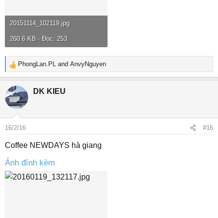
20151114_102119.jpg
260.6 KB · Đọc: 253
PhongLan.PL
and
AnvyNguyen
R
e
a
DK KIEU
c
t
i
o
16/2/16
#16
n
s
Coffee NEWDAYS hà giang
:
Ảnh đính kèm