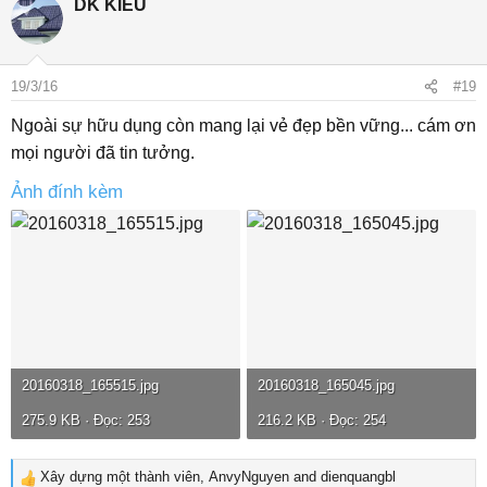
DK KIEU
c
t
i
o
19/3/16
#19
n
s
Ngoài sự hữu dụng còn mang lại vẻ đẹp bền vững... cám ơn
:
mọi người đã tin tưởng.
Ảnh đính kèm
20160318_165515.jpg
20160318_165045.jpg
275.9 KB · Đọc: 253
216.2 KB · Đọc: 254
Xây dựng một thành viên
,
AnvyNguyen
and
dienquangbl
R