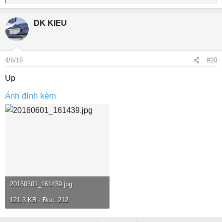
e
a
DK KIEU
c
t
i
o
4/6/16
#20
n
s
Up
:
Ảnh đính kèm
20160601_161439.jpg
121.3 KB · Đọc: 212