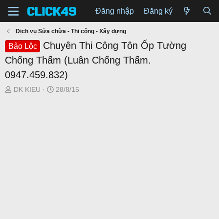
Đăng nhập
Đăng ký
Dịch vụ Sửa chữa - Thi công - Xây dựng
Chuyên Thi Công Tôn Ốp Tường
Bảo Lộc
Chống Thấm (Luân Chống Thấm.
0947.459.832)
T
N
DK KIEU
28/8/15
h
g
r
à
e
y
a
g
d
ử
s
i
t
a
r
t
e
r