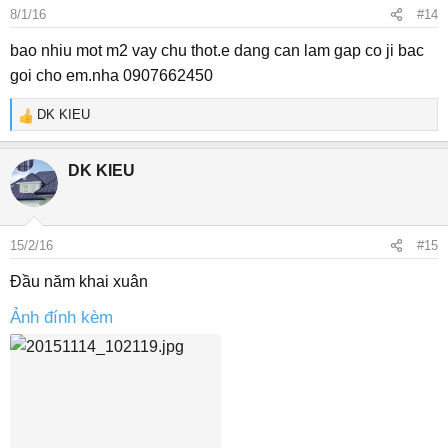
8/1/16
#14
bao nhiu mot m2 vay chu thot.e dang can lam gap co ji bac
goi cho em.nha 0907662450
DK KIEU
R
e
a
DK KIEU
c
t
i
o
15/2/16
#15
n
s
Đầu năm khai xuân
:
Ảnh đính kèm