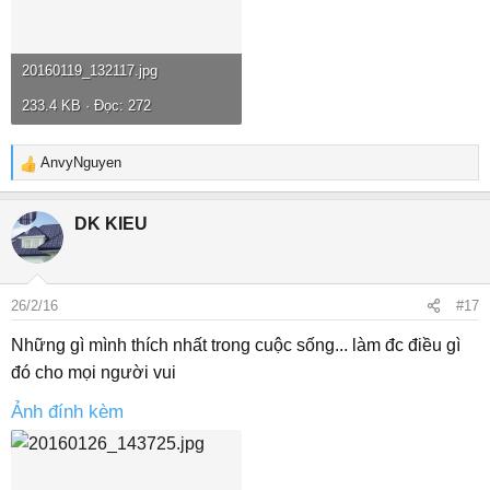
20160119_132117.jpg
233.4 KB · Đọc: 272
AnvyNguyen
R
e
a
DK KIEU
c
t
i
o
26/2/16
#17
n
s
Những gì mình thích nhất trong cuộc sống... làm đc điều gì
:
đó cho mọi người vui
Ảnh đính kèm