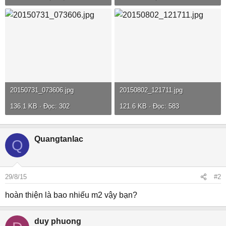
20150731_073606.jpg
20150802_121711.jpg
136.1 KB · Đọc: 302
121.6 KB · Đọc: 583
Quangtanlac
Q
29/8/15
#2
hoàn thiện là bao nhiếu m2 vậy bạn?
duy phuong