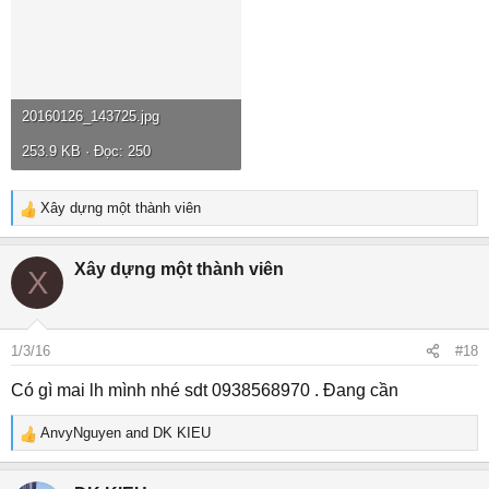
20160126_143725.jpg
253.9 KB · Đọc: 250
Xây dựng một thành viên
R
e
a
Xây dựng một thành viên
X
c
t
i
o
1/3/16
#18
n
s
Có gì mai lh mình nhé sdt 0938568970 . Đang cần
:
AnvyNguyen
and
DK KIEU
R
e
a