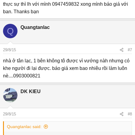
thực sự thì lh với mình 0947459832 xong mình báo giá với
ban. Thanks bạn
Quangtanlac
Q
29/8/15
#7
nhà ở tân lạc, 1 bên không tô được vì vướng nàh nhưng có
khe người đi lại được. báo giá xem bao nhiêu rồi làm luôn
nè....0903000821
DK KIEU
29/8/15
#8
Quangtanlac said: