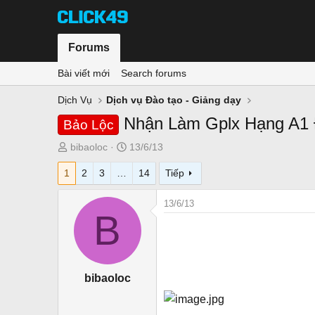
Forums
Bài viết mới
Search forums
Dịch Vụ
Dịch vụ Đào tạo - Giảng dạy
Nhận Làm Gplx Hạng A1 
Bảo Lộc
T
N
bibaoloc
13/6/13
h
g
1
2
3
…
14
Tiếp
r
à
e
y
13/6/13
a
g
B
d
ử
s
i
t
a
bibaoloc
r
t
e