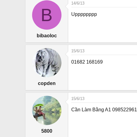
a
14/6/13
c
B
t
Upppppppp
i
o
n
bibaoloc
s
:
15/6/13
01682 168169
copden
15/6/13
Cần Làm Bằng A1 09852296
5800