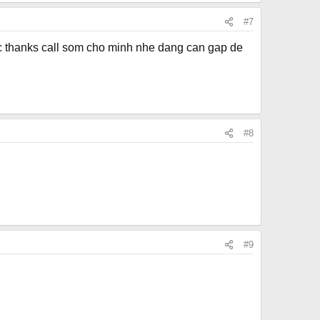
#7
oc thanks call som cho minh nhe dang can gap de
#8
#9