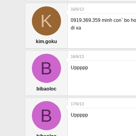
16/6/13
K
0919.369.359 minh con` bo ho 
di xa
kim.goku
16/6/13
B
Uppppp
bibaoloc
17/6/13
B
Uppppp