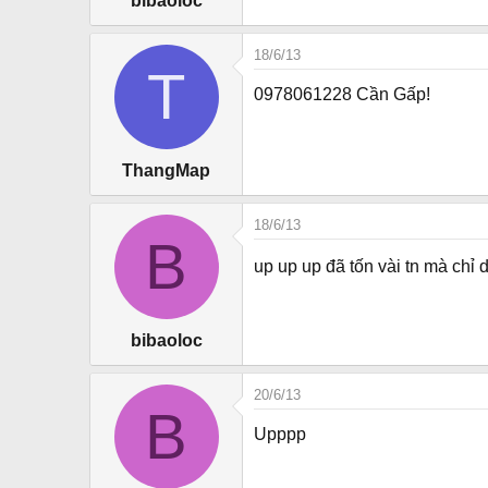
bibaoloc
18/6/13
T
0978061228 Cần Gấp!
ThangMap
18/6/13
B
up up up đã tốn vài tn mà chỉ 
bibaoloc
20/6/13
B
Upppp