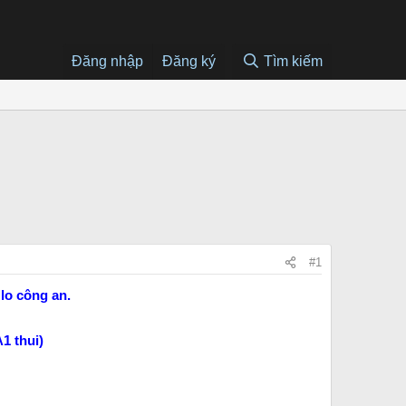
Đăng nhập
Đăng ký
Tìm kiếm
#1
lo công an.
A1 thui)