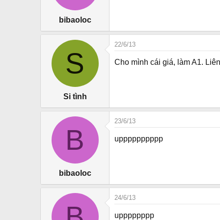
bibaoloc
22/6/13
S
Cho mình cái giá, làm A1. Li
Si tình
23/6/13
B
upppppppppp
bibaoloc
24/6/13
B
upppppppp