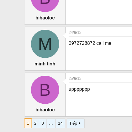
bibaoloc
24/6/13
M
0972728872 call me
minh tinh
25/6/13
B
uppppppp
bibaoloc
1
2
3
…
14
Tiếp