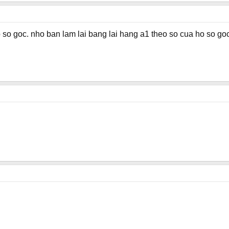
so goc. nho ban lam lai bang lai hang a1 theo so cua ho so g