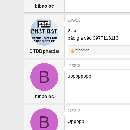
bibaoloc
20/6/13
2 cái
báo giá vào 0977113113
bibaoloc
DTDDphatdat
R
e
a
21/6/13
c
B
t
upppppppp
i
o
n
bibaoloc
s
:
22/6/13
B
Uppppp