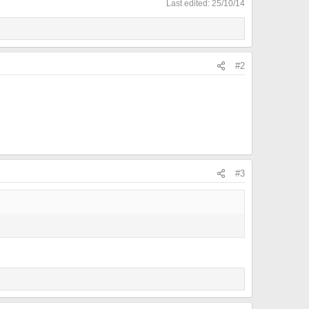
Last edited:
25/10/14
#2
#3