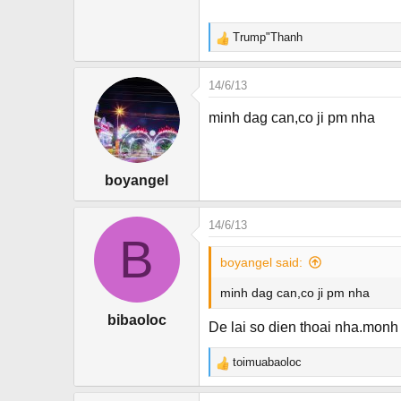
r
Trump"Thanh
R
e
a
14/6/13
c
t
minh dag can,co ji pm nha
i
o
n
boyangel
s
:
14/6/13
B
boyangel said:
minh dag can,co ji pm nha
bibaoloc
De lai so dien thoai nha.monh 
toimuabaoloc
R
e