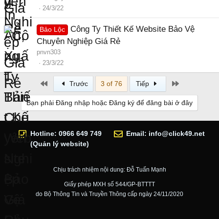
24/3/22
Công Ty Thiết Kế Website Bảo Vệ
Bảo Lộc
Chuyên Nghiệp Giá Rẻ
pnvn303
23/3/22
First
Last
Trước
3 of 76
Tiếp
Bạn phải Đăng nhập hoặc Đăng ký để đăng bài ở đây
Hotline: 0966 649 749
Email:
info@click49.net
(Quản lý website)
Chịu trách nhiệm nội dung: Đỗ Tuấn Mạnh
Giấy phép MXH số 544/GP-BTTTT
do Bộ Thông Tin và Truyền Thông cấp ngày 24/11/2020