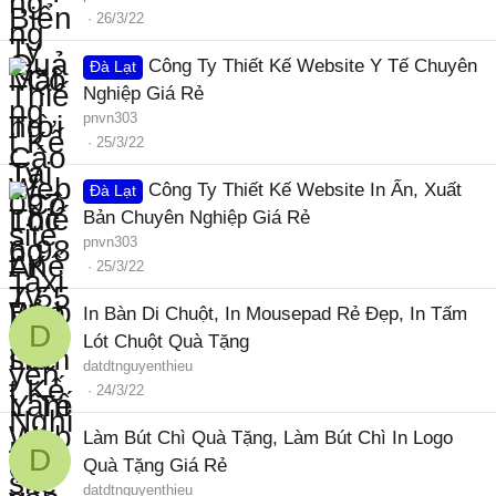
26/3/22
Công Ty Thiết Kế Website Y Tế Chuyên
Đà Lạt
Nghiệp Giá Rẻ
pnvn303
25/3/22
Công Ty Thiết Kế Website In Ấn, Xuất
Đà Lạt
Bản Chuyên Nghiệp Giá Rẻ
pnvn303
25/3/22
In Bàn Di Chuột, In Mousepad Rẻ Đẹp, In Tấm
D
Lót Chuột Quà Tặng
datdtnguyenthieu
24/3/22
Làm Bút Chì Quà Tặng, Làm Bút Chì In Logo
D
Quà Tặng Giá Rẻ
datdtnguyenthieu