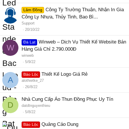
Công Ty Trường Thuận, Nhận In Gia
Lâm Đồng
Công Ly Nhựa, Thủy Tinh, Bao Bì...
Support
20/10/22
Winweb – Dịch Vụ Thiết Kế Website Bán
Đà Lạt
W
Hàng Giá Chỉ 2.790.000Đ
winweb
5/9/22
Thiết Kế Logo Giá Rẻ
Bảo Lộc
A
alothietke_27
26/8/22
Nhà Cung Cấp Áo Thun Đồng Phục Uy Tín
D
datdtnguyenthieu
5/8/22
Quảng Cáo Dung
Bảo Lộc