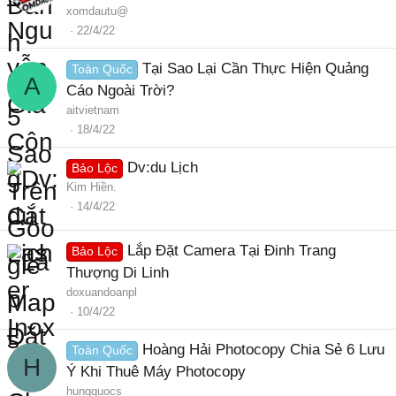
xomdautu@
22/4/22
Tại Sao Lại Cần Thực Hiện Quảng
Toàn Quốc
A
Cáo Ngoài Trời?
aitvietnam
18/4/22
Dv:du Lịch
Bảo Lộc
Kim Hiền.
14/4/22
Lắp Đặt Camera Tại Đinh Trang
Bảo Lộc
Thượng Di Linh
doxuandoanpl
10/4/22
Hoàng Hải Photocopy Chia Sẻ 6 Lưu
Toàn Quốc
H
Ý Khi Thuê Máy Photocopy
hungquocs