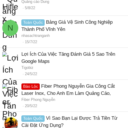
Quảng cáo Dung
5/8/22
Bảng Giá Vệ Sinh Công Nghiệp
Toàn Quốc
N
Thành Phố Vĩnh Yên
nhasachtranganh
15/7/22
Lợi Ích Của Việc Tăng Đánh Giá 5 Sao Trên
Google Maps
Tigobiz
24/5/22
Fiber Phong Nguyễn Gia Công Cắt
Bảo Lộc
Laser Inox, Cho Anh Em Làm Quảng Cáo,
Fiber Phong Nguyễn
20/5/22
Vì Sao Bạn Lại Được Trả Tiền Từ
Toàn Quốc
Cài Đặt Ứng Dụng?