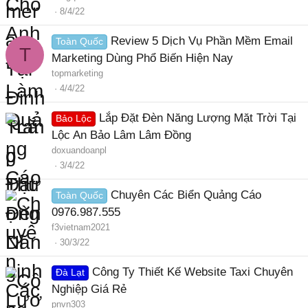
8/4/22
Review 5 Dịch Vụ Phần Mềm Email
Toàn Quốc
T
Marketing Dùng Phổ Biến Hiện Nay
topmarketing
4/4/22
Lắp Đặt Đèn Năng Lượng Mặt Trời Tại
Bảo Lộc
Lộc An Bảo Lâm Lâm Đồng
doxuandoanpl
3/4/22
Chuyên Các Biển Quảng Cáo
Toàn Quốc
0976.987.555
f3vietnam2021
30/3/22
Công Ty Thiết Kế Website Taxi Chuyên
Đà Lạt
Nghiệp Giá Rẻ
pnvn303