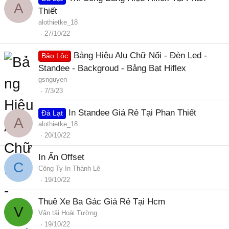
A
Thiết
alothietke_18
27/10/22
Bảng Hiệu Alu Chữ Nổi - Đèn Led -
Bảo Lộc
Standee - Backgroud - Bảng Bạt Hiflex
gsnguyen
7/3/23
In Standee Giá Rẻ Tại Phan Thiết
Đà Lạt
A
alothietke_18
20/10/22
In Ấn Offset
C
Công Ty In Thành Lê
19/10/22
Thuê Xe Ba Gác Giá Rẻ Tại Hcm
V
Vận tải Hoài Tường
19/10/22