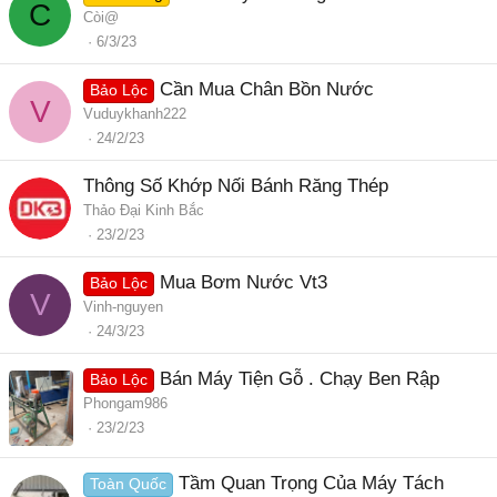
C
Còi@
6/3/23
Cần Mua Chân Bồn Nước
Bảo Lộc
V
Vuduykhanh222
24/2/23
Thông Số Khớp Nối Bánh Răng Thép
Thảo Đại Kinh Bắc
23/2/23
Mua Bơm Nước Vt3
Bảo Lộc
V
Vinh-nguyen
24/3/23
Bán Máy Tiện Gỗ . Chạy Ben Rập
Bảo Lộc
Phongam986
23/2/23
Tầm Quan Trọng Của Máy Tách
Toàn Quốc