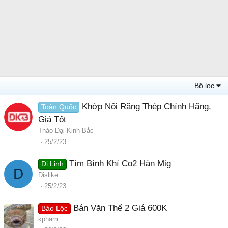
Bộ lọc
Khớp Nối Răng Thép Chính Hãng,
Toàn Quốc
Giá Tốt
Thảo Đại Kinh Bắc
25/2/23
Tìm Bình Khí Co2 Hàn Mig
Di Linh
D
Dislike.
25/2/23
Bán Văn Thể 2 Giá 600K
Bảo Lộc
kpham