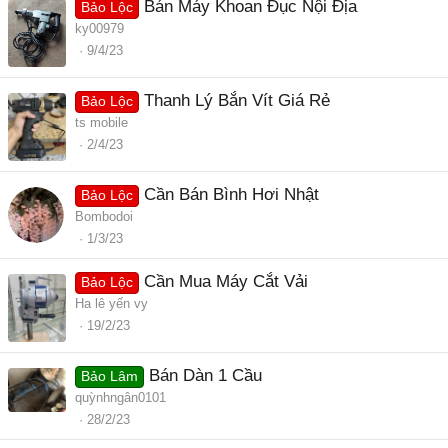
Bán Máy Khoan Đục Nội Địa
Bảo Lộc
ky00979
9/4/23
Thanh Lý Bắn Vít Giá Rẻ
Bảo Lộc
ts mobile
2/4/23
Cần Bán Bình Hơi Nhật
Bảo Lộc
Bombodoi
1/3/23
Cần Mua Máy Cắt Vải
Bảo Lộc
Ha lê yến vy
19/2/23
Bán Dàn 1 Cầu
Bảo Lâm
quỳnhngân0101
28/2/23