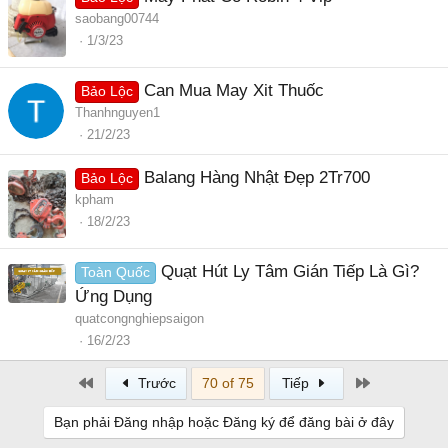
saobang00744
1/3/23
Can Mua May Xit Thuốc
Bảo Lộc
Thanhnguyen1
21/2/23
Balang Hàng Nhật Đẹp 2Tr700
Bảo Lộc
kpham
18/2/23
Quạt Hút Ly Tâm Gián Tiếp Là Gì?
Toàn Quốc
Ứng Dụng
quatcongnghiepsaigon
16/2/23
First
Last
Trước
70 of 75
Tiếp
Bạn phải Đăng nhập hoặc Đăng ký để đăng bài ở đây