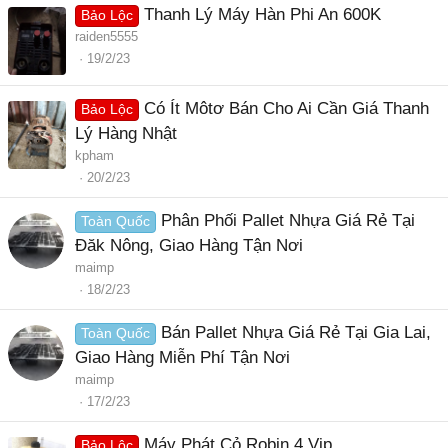
Thanh Lý Máy Hàn Phi An 600K
Bảo Lộc
raiden5555
19/2/23
Có Ít Môtơ Bán Cho Ai Cần Giá Thanh
Bảo Lộc
Lý Hàng Nhật
kpham
20/2/23
Phân Phối Pallet Nhựa Giá Rẻ Tại
Toàn Quốc
Đăk Nông, Giao Hàng Tận Nơi
maimp
18/2/23
Bán Pallet Nhựa Giá Rẻ Tại Gia Lai,
Toàn Quốc
Giao Hàng Miễn Phí Tận Nơi
maimp
17/2/23
Máy Phát Cỏ Robin 4 Vip
Bảo Lộc