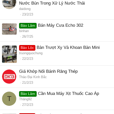
Nước Bùn Trong Xử Lý Nước Thải
daidong
23/2/23
Bán Máy Cưa Echo 302
Bảo Lâm
binhan
26/7/25
Bàn Trượt Xy Và Khoan Bàn Mini
Bảo Lộc
truongquochung
22/2/23
Giá Khớp Nối Bánh Răng Thép
Thảo Đại Kinh Bắc
21/2/23
Cần Mua Máy Xịt Thuốc Cao Áp
Bảo Lâm
T
Thăng92
27/2/23