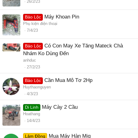
26/2/23
Máy Khoan Pin
Bảo Lộc
Phụ kiện điện thoại
7/4/23
Có Con May Xe Tăng Mateck Chà
Bảo Lộc
Nhám Ko Dùng Đến
anhduc
27/2/23
Cần Mua Mô Tơ 2Hp
Bảo Lộc
Huythaonguyen
4/3/23
Máy Cày 2 Cầu
Di Linh
Hoathang
14/4/23
Mua Máy Hàn Mig
Lâm Đồng