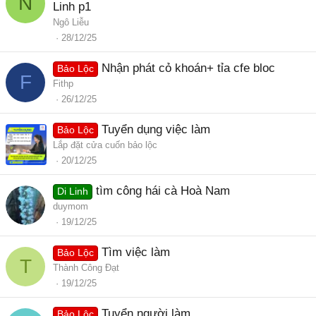
N
Linh p1
Ngô Liễu
28/12/25
Nhận phát cỏ khoán+ tỉa cfe bloc
Bảo Lộc
F
Fithp
26/12/25
Tuyển dụng việc làm
Bảo Lộc
Lắp đặt cửa cuốn bảo lộc
20/12/25
tìm công hái cà Hoà Nam
Di Linh
duymom
19/12/25
Tìm việc làm
Bảo Lộc
T
Thành Công Đạt
19/12/25
Tuyển người làm
Bảo Lộc