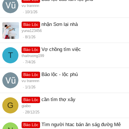
vu trannnn
10/1/26
nhận Sơn lại nhà
Bảo Lộc
yuna123456
8/1/26
Vợ chồng tìm việc
Bảo Lộc
T
thaitruong199
7/4/26
Bảo lộc - lộc phú
Bảo Lộc
vu trannnn
1/1/26
cần tìm thợ xây
Bảo Lộc
G
giabo
28/12/25
Tìm người htac bán ăn ság đườg Mê
Bảo Lộc