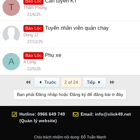
Cần tuyển KT
Bảo Lộc
T
Thắm Phùng
21/6/25
Tuyển nhân viên quán chay
Bảo Lộc
Dung 12
27/11/25
Phụ xe
Bảo Lộc
A
A Long
22/5/26
First
Last
Trước
2 of 24
Tiếp
Bạn phải Đăng nhập hoặc Đăng ký để đăng bài ở đây
Hotline: 0966 649 749
Email:
info@click49.net
(Quản lý website)
Chịu trách nhiệm nội dung: Đỗ Tuấn Mạnh