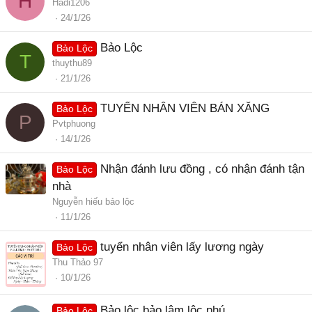
H
Hadi1206
24/1/26
Bảo Lộc
Bảo Lộc
T
thuythu89
21/1/26
TUYỂN NHÂN VIÊN BÁN XĂNG
Bảo Lộc
P
Pvtphuong
14/1/26
Nhận đánh lưu đồng , có nhận đánh tận
Bảo Lộc
nhà
Nguyễn hiếu bảo lộc
11/1/26
tuyển nhân viên lấy lương ngày
Bảo Lộc
Thu Thảo 97
10/1/26
Bảo lộc bảo lâm lộc phú
Bảo Lộc