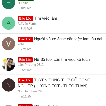
H
H Thịnh
10/11/25
Tìm việc làm
Bảo Lộc
A
A.Tuân Farm
31/12/25
Người và xe 3gac cần việc làm lâu dài
Bảo Lộc
kobe
27/11/25
Nữ 35 tuổi cần tìm việc kế toán
Bảo Lộc
Lâm Phượng 0512
25/11/25
TUYỂN DỤNG THỢ GỖ CÔNG
Bảo Lộc
N
NGHIỆP (LƯƠNG TỐT - THEO TUẦN)
Nội Thất Toàn Phú
2/11/25