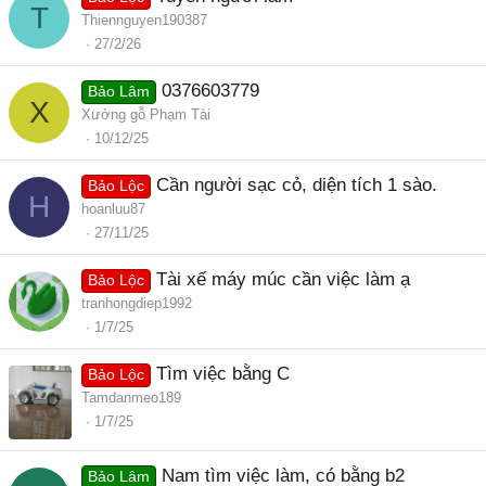
T
Thiennguyen190387
27/2/26
0376603779
Bảo Lâm
X
Xưởng gỗ Phạm Tài
10/12/25
Cần người sạc cỏ, diện tích 1 sào.
Bảo Lộc
H
hoanluu87
27/11/25
Tài xế máy múc cần việc làm ạ
Bảo Lộc
tranhongdiep1992
1/7/25
Tìm việc bằng C
Bảo Lộc
Tamdanmeo189
1/7/25
Nam tìm việc làm, có bằng b2
Bảo Lâm