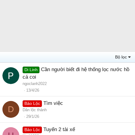
Bộ lọc
Cần người biết đi hệ thống lọc nước hồ
Di Linh
cá coi
ngoclanh2022
13/4/26
Tìm việc
Bảo Lộc
D
Dân lộc thành
29/1/26
Tuyển 2 tài xế
Bảo Lộc