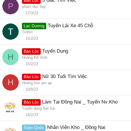
3 Gác Tìm Việc
Bảo Lộc
P
pham duc huy
17/3/23
Tuyển Lái Xe 45 Chỗ
Lạc Dương
Tinttin
15/2/23
Tuyển Dụng
Bảo Lộc
H
Hoàng Kế Vinh
15/2/23
Nữ 30 Tuổi Tìm Việc
Bảo Lộc
H
Hoang hon am ap
10/9/23
Làm Tại Đồng Nai _ Tuyển Nv Kho
Bảo Lộc
Tuyển dụng Bel Gà
14/2/23
Nhân Viên Kho _ Đồng Nai
Toàn Quốc