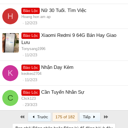
Nữ 30 Tuổi. Tìm Việc
Bảo Lộc
H
Hoang hon am ap
12/2/23
Xiaomi Redmi 9 64G Bán Hay Giao
Bảo Lộc
Lưu
Tonysang1996
11/2/23
Nhận Dạy Kèm
Bảo Lộc
K
keokeo2704
11/2/23
Cần Tuyển Nhân Sự
Bảo Lộc
C
Click123
23/3/23
First
Last
Trước
175 of 182
Tiếp