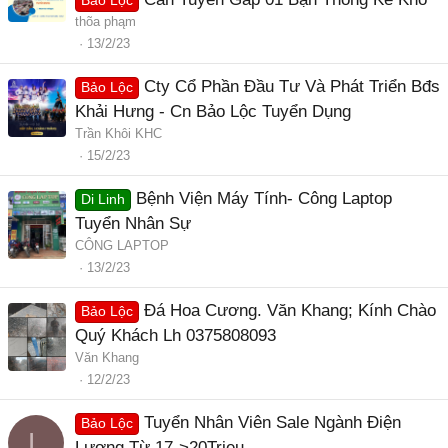
Bảo Lộc
thõa phąm
13/2/23
Cty Cổ Phần Đầu Tư Và Phát Triển Bđs
Bảo Lộc
Khải Hưng - Cn Bảo Lộc Tuyển Dụng
Trần Khôi KHC
15/2/23
Bệnh Viện Máy Tính- Công Laptop
Di Linh
Tuyển Nhân Sự
CÔNG LAPTOP
13/2/23
Đá Hoa Cương. Văn Khang; Kính Chào
Bảo Lộc
Quý Khách Lh 0375808093
Văn Khang
12/2/23
Tuyển Nhân Viên Sale Ngành Điện
Bảo Lộc
L
Lương Từ 17->20Trieu