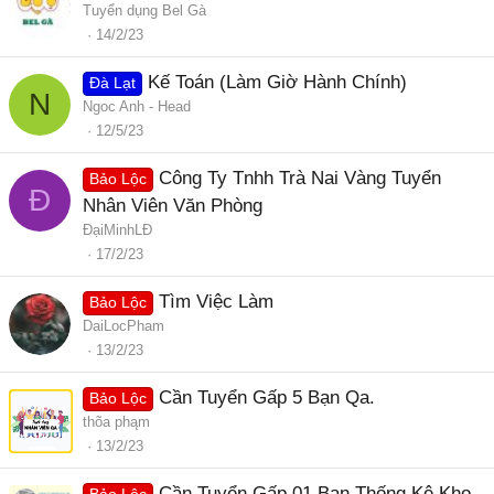
Tuyển dụng Bel Gà
14/2/23
Kế Toán (Làm Giờ Hành Chính)
Đà Lạt
N
Ngoc Anh - Head
12/5/23
Công Ty Tnhh Trà Nai Vàng Tuyển
Bảo Lộc
Đ
Nhân Viên Văn Phòng
ĐạiMinhLĐ
17/2/23
Tìm Việc Làm
Bảo Lộc
DaiLocPham
13/2/23
Cần Tuyển Gấp 5 Bạn Qa.
Bảo Lộc
thõa phąm
13/2/23
Cần Tuyển Gấp 01 Bạn Thống Kê Kho