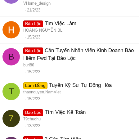
VHome_design
21/2/23
Tim Việc Làm
Bảo Lộc
HOÀNG NGUYỄN BL
15/2/23
Cần Tuyển Nhân Viên Kinh Doanh Bảo
Bảo Lộc
B
Hiểm Fwd Tại Bảo Lộc
buri86
15/2/23
Tuyển Kỹ Sư Tự Động Hóa
Lâm Đồng
T
thaonguyen.NamViet
15/2/23
Tìm Việc Kế Toán
Bảo Lộc
7
79chuchu
13/3/23