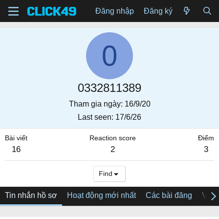
Đăng nhập
Đăng ký
0
0332811389
Tham gia ngày
16/9/20
Last seen
17/6/26
Bài viết
Reaction score
Điểm
16
2
3
Find
Tin nhắn hồ sơ
Hoạt động mới nhất
Các bài đăng
Về tô