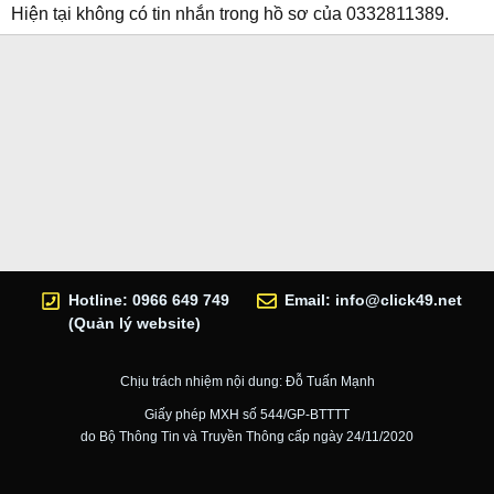
Hiện tại không có tin nhắn trong hồ sơ của 0332811389.
Hotline: 0966 649 749
Email:
info@click49.net
(Quản lý website)
Chịu trách nhiệm nội dung: Đỗ Tuấn Mạnh
Giấy phép MXH số 544/GP-BTTTT
do Bộ Thông Tin và Truyền Thông cấp ngày 24/11/2020