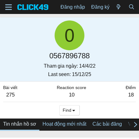
Đăng nhập
Đăng ký
0
0567896788
Tham gia ngày
14/4/22
Last seen
15/12/25
Bài viết
Reaction score
Điểm
275
10
18
Find
Tin nhắn hồ sơ
Hoạt động mới nhất
Các bài đăng
Về tô