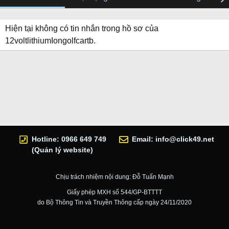
Hiện tại không có tin nhắn trong hồ sơ của
12voltlithiumIongolfcartb.
Hotline: 0966 649 749
Email:
info@click49.net
(Quản lý website)
Chịu trách nhiệm nội dung: Đỗ Tuấn Mạnh
Giấy phép MXH số 544/GP-BTTTT
do Bộ Thông Tin và Truyền Thông cấp ngày 24/11/2020