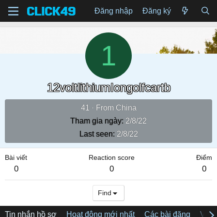
Đăng nhập
Đăng ký
1
12voltlithiumIongolfcartb
41
·
From
China
Tham gia ngày
2/8/22
Last seen
2/8/22
Bài viết
Reaction score
Điểm
0
0
0
Find
Tin nhắn hồ sơ
Hoạt động mới nhất
Các bài đăng
Về tô