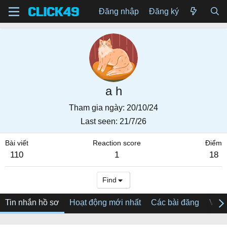
Đăng nhập
Đăng ký
a h
Tham gia ngày
20/10/24
Last seen
21/7/26
Bài viết
Reaction score
Điểm
110
1
18
Find
Tin nhắn hồ sơ
Hoạt động mới nhất
Các bài đăng
Về tô