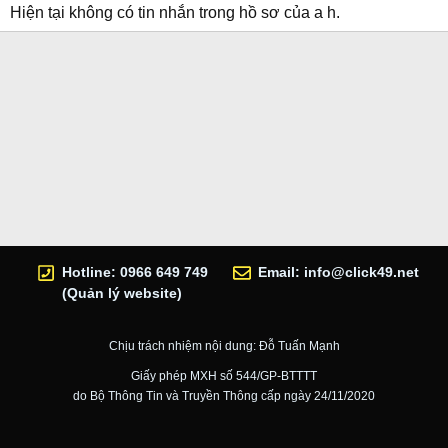
Hiện tại không có tin nhắn trong hồ sơ của a h.
Hotline: 0966 649 749
Email:
info@click49.net
(Quản lý website)
Chịu trách nhiệm nội dung: Đỗ Tuấn Mạnh
Giấy phép MXH số 544/GP-BTTTT
do Bộ Thông Tin và Truyền Thông cấp ngày 24/11/2020