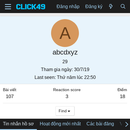
Đăng nhập
Đăng ký
A
abcdxyz
29
Tham gia ngày
30/7/19
Last seen
Thứ năm lúc 22:50
Bài viết
Reaction score
Điểm
107
3
18
Find
Tin nhắn hồ sơ
Hoạt động mới nhất
Các bài đăng
Về tô