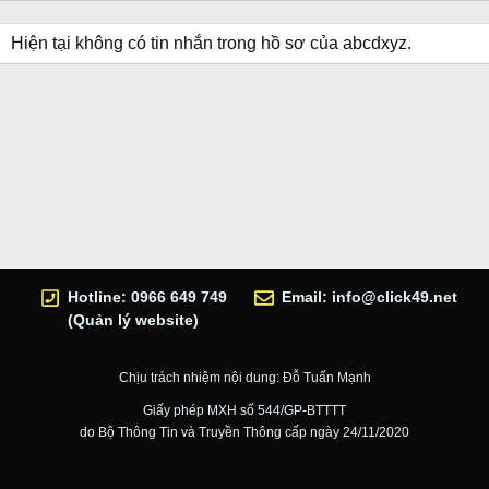
Hiện tại không có tin nhắn trong hồ sơ của abcdxyz.
Hotline: 0966 649 749
Email:
info@click49.net
(Quản lý website)
Chịu trách nhiệm nội dung: Đỗ Tuấn Mạnh
Giấy phép MXH số 544/GP-BTTTT
do Bộ Thông Tin và Truyền Thông cấp ngày 24/11/2020