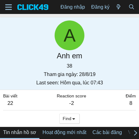
Đăng nhập
Đăng ký
A
Anh em
38
Tham gia ngày
28/8/19
Last seen
Hôm qua, lúc 07:43
Bài viết
Reaction score
Điểm
22
-2
8
Find
Tin nhắn hồ sơ
Hoạt động mới nhất
Các bài đăng
Về tô