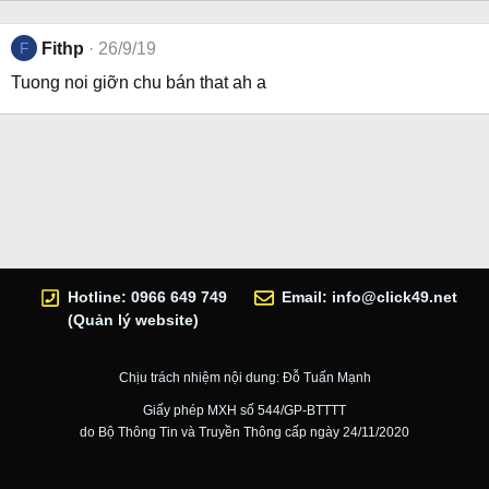
F
Fithp
26/9/19
Tuong noi giỡn chu bán that ah a
Hotline: 0966 649 749
Email:
info@click49.net
(Quản lý website)
Chịu trách nhiệm nội dung: Đỗ Tuấn Mạnh
Giấy phép MXH số 544/GP-BTTTT
do Bộ Thông Tin và Truyền Thông cấp ngày 24/11/2020